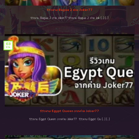
รีวิวเกม Bagua 2 ค่าย Joker77
รีวิวเกม Bagua 2 ค่าย Joker77 รีวิวเกม Bagua 2 ค่าย Jok [...] [...]
03
ก.พ.
รีวิวเกม Egypt Queen จากค่าย Joker77
รีวิวเกม Egypt Queen จากค่าย Joker77 รีวิวเกม Egypt Qu [...] [...]