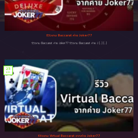
รีวิวเกม Baccarat ค่าย Joker77
รีวิวเกม Baccarat ค่าย Joker77 รีวิวเกม Baccarat ค่าย J [...] [...]
25
ม.ค.
รีวิวเกม Virtual Baccarat จากค่าย Joker77