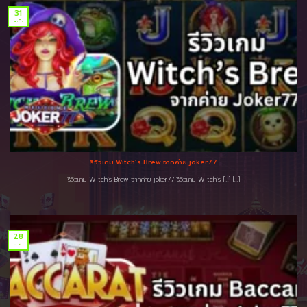
31
ม.ค.
รีวิวเกม Witch’s Brew จากค่าย joker77
รีวิวเกม Witch’s Brew จากค่าย joker77 รีวิวเกม Witch’s [...] [...]
28
ม.ค.