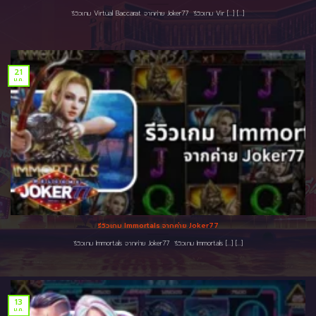
รีวิวเกม Virtual Baccarat จากค่าย Joker77 รีวิวเกม Vir [...] [...]
21
ม.ค.
รีวิวเกม Immortals จากค่าย Joker77
รีวิวเกม Immortals จากค่าย Joker77 รีวิวเกม Immortals [...] [...]
13
ม.ค.