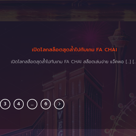
เปิดโลกสล็อตสุดล้ำไปกับเกม FA CHAI
เปิดโลกสล็อตสุดล้ำไปกับเกม FA CHAI สล็อตเล่นง่าย แจ็คพอ [...] [...
3
4
…
6