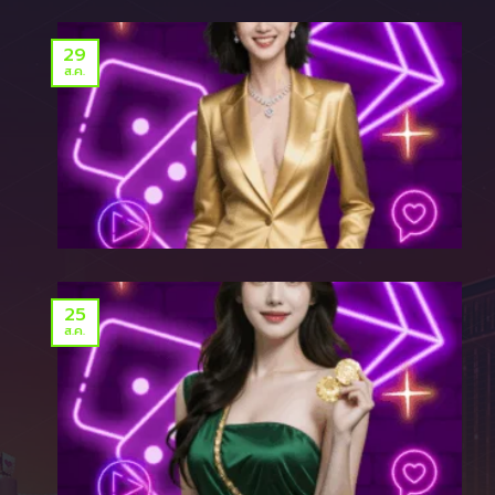
29
ส.ค.
25
ส.ค.