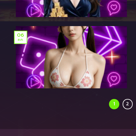
06
ส.ค.
1
2