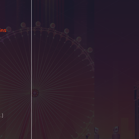
ัคร
.]