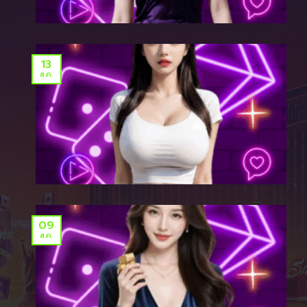
13
ส.ค.
09
ส.ค.