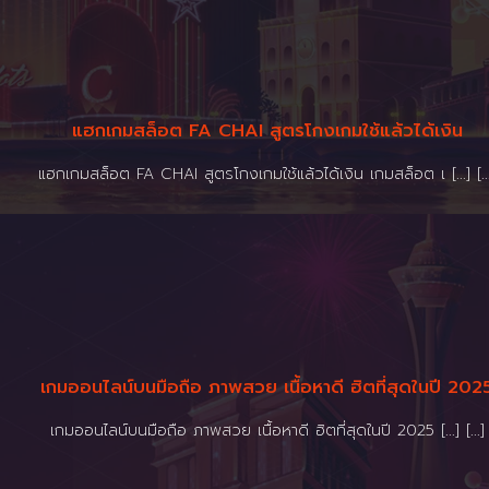
แฮกเกมสล็อต FA CHAI สูตรโกงเกมใช้แล้วได้เงิน
แฮกเกมสล็อต FA CHAI สูตรโกงเกมใช้แล้วได้เงิน เกมสล็อต เ [...] [...
เกมออนไลน์บนมือถือ ภาพสวย เนื้อหาดี ฮิตที่สุดในปี 202
เกมออนไลน์บนมือถือ ภาพสวย เนื้อหาดี ฮิตที่สุดในปี 2025 [...] [...]