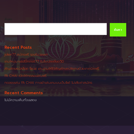
ค้นหา
ค้นหา
Recent Posts
joker77 สมัครฟรี รองรับวอเลท
เกมใหม่มาแรงโจ๊กเกอร์77 รับโบนัสสล็อต50
สัญลักษณ์สล็อต facai เล่นเกมให้ได้สัญลักษณ์พิเศษด้วยเทคนิคฟรี
FA CHAI เปิดให้ทดลองเล่นฟรี
ทดลองเล่น FA CHAI ทางเข้าเล่นเกมบนเว็บไซต์ ไม่เสียค่าสมัคร
Recent Comments
ไม่มีความเห็นที่จะแสดง