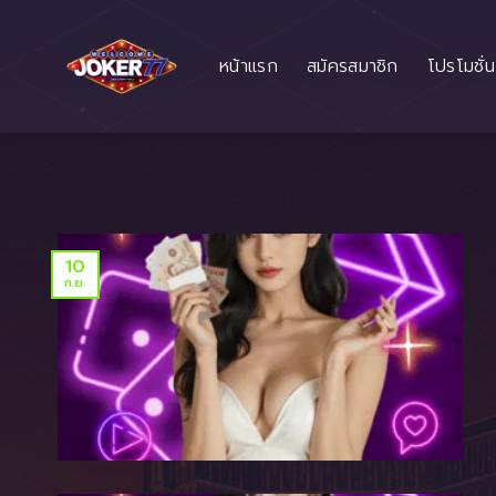
Skip
to
หน้าแรก
สมัครสมาชิก
โปรโมชั่น
content
10
ก.ย.