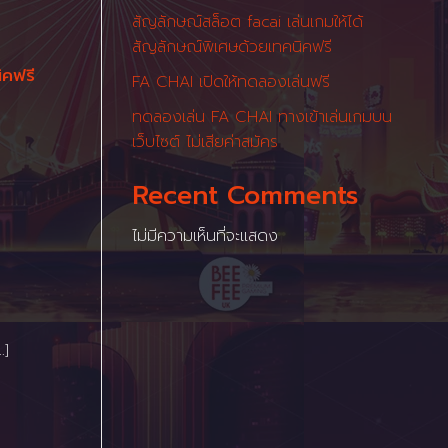
สัญลักษณ์สล็อต facai เล่นเกมให้ได้
สัญลักษณ์พิเศษด้วยเทคนิคฟรี
ิคฟรี
FA CHAI เปิดให้ทดลองเล่นฟรี
ทดลองเล่น FA CHAI ทางเข้าเล่นเกมบน
เว็บไซต์ ไม่เสียค่าสมัคร
Recent Comments
ไม่มีความเห็นที่จะแสดง
.]