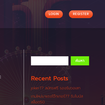
LOGIN
REGISTER
ค้นหา
ค้นหา
Recent Posts
]
joker77 สมัครฟรี รองรับวอเลท
เกมใหม่มาแรงโจ๊กเกอร์77 รับโบนัส
สล็อต50