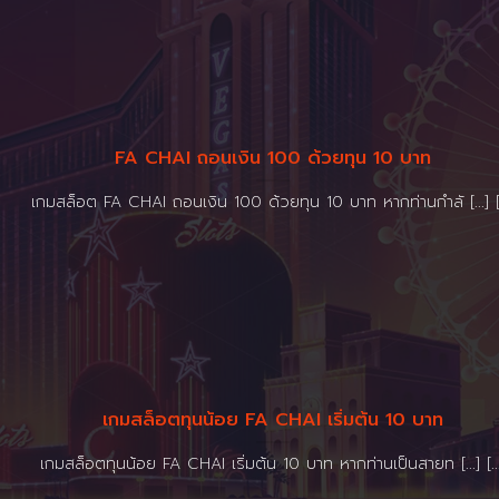
FA CHAI ถอนเงิน 100 ด้วยทุน 10 บาท
เกมสล็อต FA CHAI ถอนเงิน 100 ด้วยทุน 10 บาท หากท่านกำลั [...] [.
เกมสล็อตทุนน้อย FA CHAI เริ่มต้น 10 บาท
เกมสล็อตทุนน้อย FA CHAI เริ่มต้น 10 บาท หากท่านเป็นสายท [...] [...