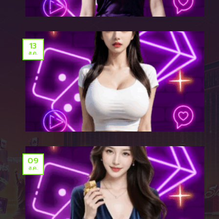
13
ส.ค.
09
ส.ค.