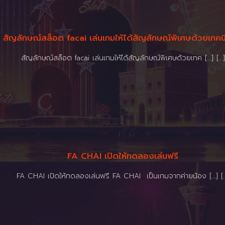
สัญลักษณ์สล็อต facai เล่นเกมให้ได้สัญลักษณ์พิเศษด้วยเทคน
สัญลักษณ์สล็อต facai เล่นเกมให้ได้สัญลักษณ์พิเศษด้วยเทค [...] [...]
FA CHAI เปิดให้ทดลองเล่นฟรี
FA CHAI เปิดให้ทดลองเล่นฟรี FA CHAI เป็นเกมจากค่ายน้อง [...] [..