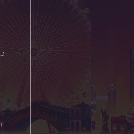
..]
]