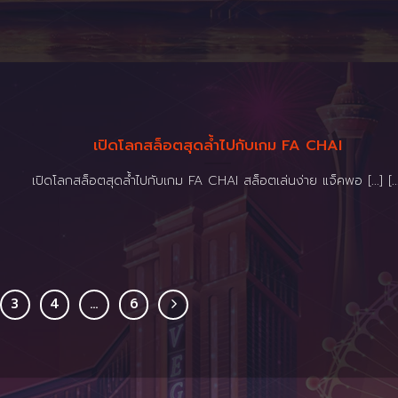
เปิดโลกสล็อตสุดล้ำไปกับเกม FA CHAI
เปิดโลกสล็อตสุดล้ำไปกับเกม FA CHAI สล็อตเล่นง่าย แจ็คพอ [...] [...
3
4
…
6