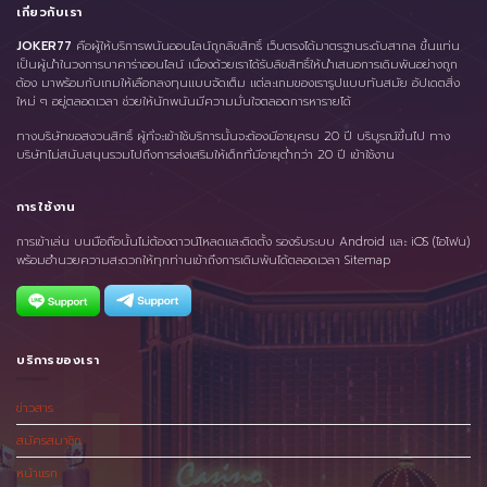
เกี่ยวกับเรา
JOKER77
คือผู้ให้บริการพนันออนไลน์ถูกลิขสิทธิ์ เว็บตรงได้มาตรฐานระดับสากล ขึ้นแท่น
เป็นผู้นำในวงการบาคาร่าออนไลน์ เนื่องด้วยเราได้รับลิขสิทธิ์ให้นำเสนอการเดิมพันอย่างถูก
ต้อง มาพร้อมกับเกมให้เลือกลงทุนแบบจัดเต็ม แต่ละเกมของเรารูปแบบทันสมัย อัปเดตสิ่ง
ใหม่ ๆ อยู่ตลอดเวลา ช่วยให้นักพนันมีความมั่นใจตลอดการหารายได้
ทางบริษัทขอสงวนสิทธิ์ ผู้ที่จะเข้าใช้บริการนั้นจะต้องมีอายุครบ 20 ปี บริบูรณ์ขึ้นไป ทาง
บริษัทไม่สนับสนุนรวมไปถึงการส่งเสริมให้เด็กที่มีอายุต่ำกว่า 20 ปี เข้าใช้งาน
การใช้งาน
การเข้าเล่น บนมือถือนั้นไม่ต้องดาวน์โหลดและติดตั้ง รองรับระบบ Android และ iOS (ไอโฟน)
พร้อมอำนวยความสะดวกให้ทุกท่านเข้าถึงการเดิมพันได้ตลอดเวลา Sitemap
บริการของเรา
ข่าวสาร
สมัครสมาชิก
หน้าแรก