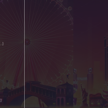
..]
]