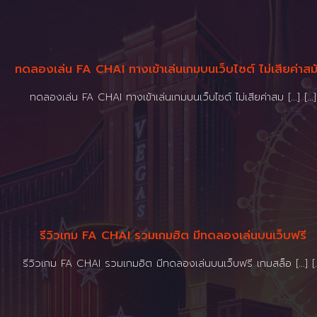
ทดลองเล่น FA CHAI ทางเข้าเล่นเกมบนเว็บไซต์ ไม่เสียค่าสม
ทดลองเล่น FA CHAI ทางเข้าเล่นเกมบนเว็บไซต์ ไม่เสียค่าสม [...] [...]
รีวิวเกม FA CHAI รวมเกมฮิต มีทดลองเล่นบนเว็บฟรี
รีวิวเกม FA CHAI รวมเกมฮิต มีทดลองเล่นบนเว็บฟรี เกมสล็อ [...] [..