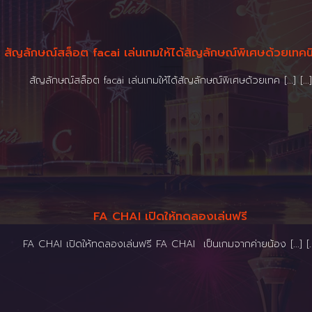
สัญลักษณ์สล็อต facai เล่นเกมให้ได้สัญลักษณ์พิเศษด้วยเทคน
สัญลักษณ์สล็อต facai เล่นเกมให้ได้สัญลักษณ์พิเศษด้วยเทค [...] [...]
FA CHAI เปิดให้ทดลองเล่นฟรี
FA CHAI เปิดให้ทดลองเล่นฟรี FA CHAI เป็นเกมจากค่ายน้อง [...] [..