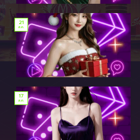
21
ส.ค.
17
ส.ค.