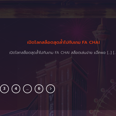
เปิดโลกสล็อตสุดล้ำไปกับเกม FA CHAI
เปิดโลกสล็อตสุดล้ำไปกับเกม FA CHAI สล็อตเล่นง่าย แจ็คพอ [...] [...
3
4
…
6