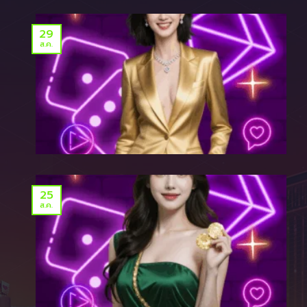
29
ส.ค.
25
ส.ค.