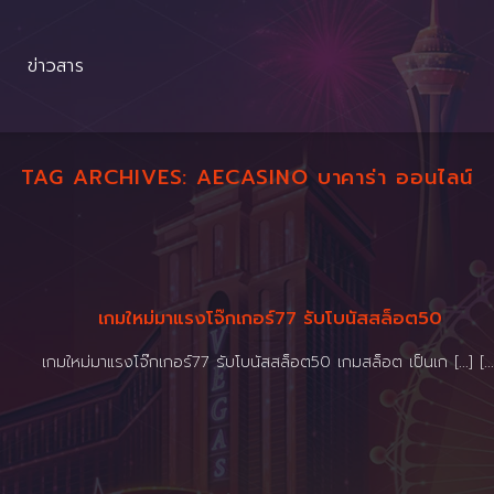
ข่าวสาร
TAG ARCHIVES:
AECASINO บาคาร่า ออนไลน์
เกมใหม่มาแรงโจ๊กเกอร์77 รับโบนัสสล็อต50
เกมใหม่มาแรงโจ๊กเกอร์77 รับโบนัสสล็อต50 เกมสล็อต เป็นเก [...] [...