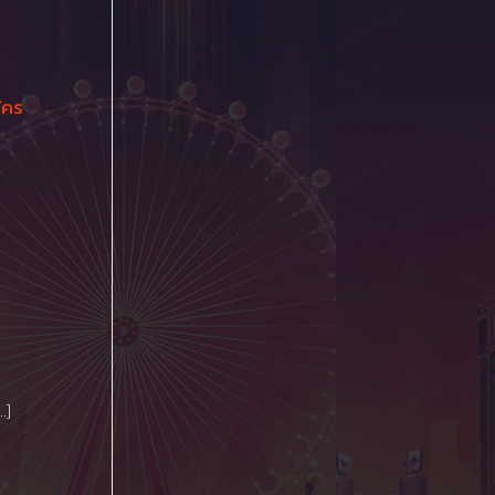
ัคร
.]