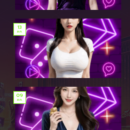
13
ส.ค.
09
ส.ค.