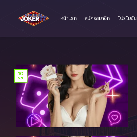
Skip
to
หน้าแรก
สมัครสมาชิก
โปรโมชั่น
content
10
ก.ย.