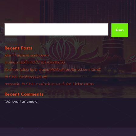
ค้นหา
ค้นหา
Recent Posts
joker77 สมัครฟรี รองรับวอเลท
เกมใหม่มาแรงโจ๊กเกอร์77 รับโบนัสสล็อต50
สัญลักษณ์สล็อต facai เล่นเกมให้ได้สัญลักษณ์พิเศษด้วยเทคนิคฟรี
FA CHAI เปิดให้ทดลองเล่นฟรี
ทดลองเล่น FA CHAI ทางเข้าเล่นเกมบนเว็บไซต์ ไม่เสียค่าสมัคร
Recent Comments
ไม่มีความเห็นที่จะแสดง