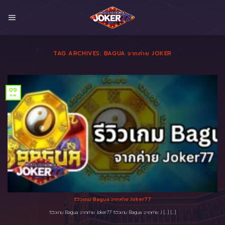
Skip
to
content
TAG ARCHIVES:
BAGUA จากค่าย JOKER
09
ก.พ.
รีวิวเกม Bagua จากค่าย Joker77
รีวิวเกม Bagua จากค่าย Joker77 รีวิวเกม Bagua จากค่าย J [...] [...]