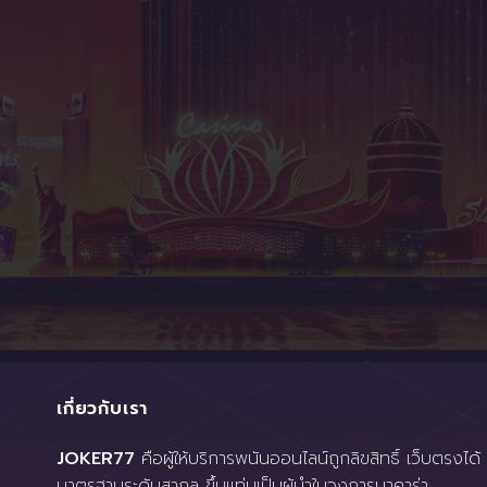
เกี่ยวกับเรา
JOKER77
คือผู้ให้บริการพนันออนไลน์ถูกลิขสิทธิ์ เว็บตรงได้
มาตรฐานระดับสากล ขึ้นแท่นเป็นผู้นำในวงการบาคาร่า