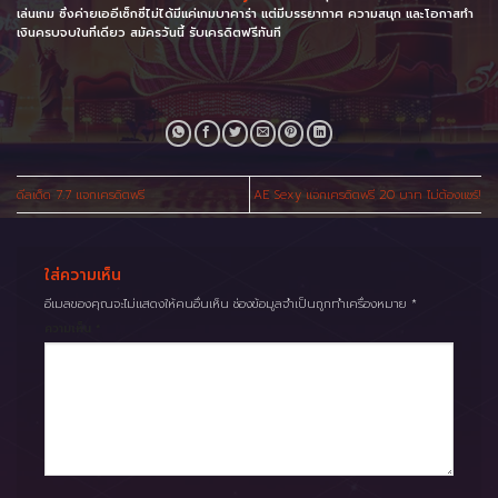
เล่นเกม ซึ่งค่ายเออีเซ็กซี่ไม่ได้มีแค่เกมบาคาร่า แต่มีบรรยากาศ ความสนุก และโอกาสทำ
เงินครบจบในที่เดียว สมัครวันนี้ รับเครดิตฟรีทันที
ดีลเด็ด 7.7 แจกเครดิตฟรี
AE Sexy แจกเครดิตฟรี 20 บาท ไม่ต้องแชร์!
ใส่ความเห็น
อีเมลของคุณจะไม่แสดงให้คนอื่นเห็น
ช่องข้อมูลจำเป็นถูกทำเครื่องหมาย
*
ความเห็น
*