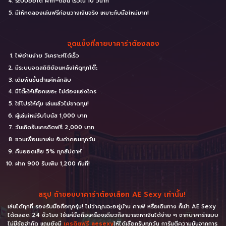
ระบบออโต้ ฝาก–ถอน เร็วใน 10 วินาที
มีให้ทดลองเล่นฟรีก่อนวางเงินจริง เหมาะกับมือใหม่มาก!
จุดแข็งที่สายบาคาร่าต้องลอง
ไพ่อ่านง่าย วิเคราะห์ได้เร็ว
มีระบบจดสถิติย้อนหลังให้ดูทุกโต๊ะ
เดิมพันขั้นต่ำแค่หลักสิบ
มีโต๊ะให้เลือกเยอะ ไม่ต้องแย่งใคร
ใช้โปรให้คุ้ม เล่นแล้วไม่ขาดทุน!
ผู้เล่นใหม่รับโบนัส 1,000 บาท
วันเกิดรับเครดิตฟรี 2,000 บาท
ชวนเพื่อนมาเล่น รับค่าคอมทุกวัน
คืนยอดเสีย 5% ทุกสัปดาห์
ฝาก 900 รับเพิ่ม 1,200 ทันที!
สรุป ถ้าชอบบาคาร่าต้องเลือก AE Sexy เท่านั้น!
เล่นได้ทุกที่ รองรับมือถือทุกรุ่น! ไม่ว่าคุณจะอยู่บ้าน คาเฟ่ หรือเดินทาง ก็เข้า AE Sexy
ได้ตลอด 24 ชั่วโมง ใช้แค่มือถือเครื่องเดียวก็สามารถหาเงินได้ง่าย ๆ จากบาคาร่าแบบ
ไม่มีข้อจำกัด แถมยังมี
เครดิตฟรี aesexy
ให้ได้เลือกรับทุกวัน การันตีความมันจากการ