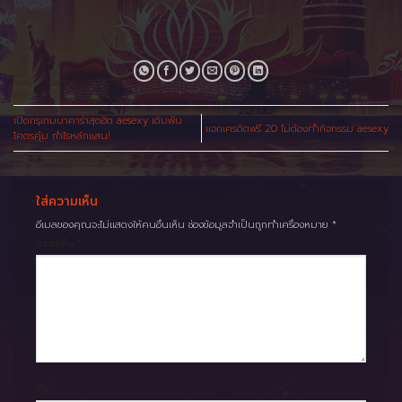
เปิดกรุเกมบาคาร่าสุดฮิต aesexy เดิมพัน
แจกเครดิตฟรี 20 ไม่ต้องทำกิจกรรม aesexy
โคตรคุ้ม กำไรหลักแสน!
ใส่ความเห็น
อีเมลของคุณจะไม่แสดงให้คนอื่นเห็น
ช่องข้อมูลจำเป็นถูกทำเครื่องหมาย
*
ความเห็น
*
ชื่อ
*