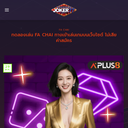
Skip
to
content
FA CHAI
ทดลองเล่น FA CHAI ทางเข้าเล่นเกมบนเว็บไซต์ ไม่เสีย
ค่าสมัคร
29
ส.ค.