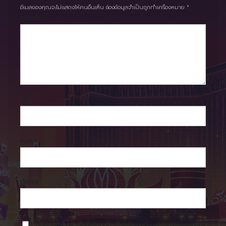
อีเมลของคุณจะไม่แสดงให้คนอื่นเห็น
ช่องข้อมูลจำเป็นถูกทำเครื่องหมาย
*
ความเห็น
*
ชื่อ
*
อีเมล
*
เว็บไซต์
บันทึกชื่อ, อีเมล และชื่อเว็บไซต์ของฉันบนเบราว์เซอร์นี้ สำหรับการแสดง